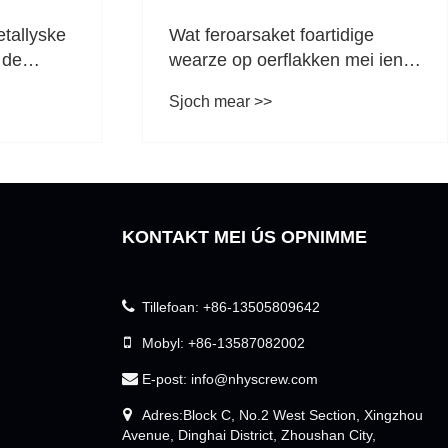
etallyske
Wat feroarsaket foartidige
 de
wearze op oerflakken mei ien
jes?
skroef?
Sjoch mear >>
KONTAKT MEI ÚS OPNIMME
Tillefoan:
+86-13505809642
Mobyl:
+86-13587082002
E-post:
info@nhyscrew.com
Adres:Block C, No.2 West Section, Xingzhou
Avenue, Dinghai District, Zhoushan City,