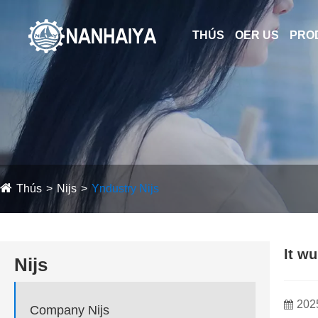
THÚS
OER US
PRO
Thús
Nijs
Yndustry Nijs
It w
Nijs
202
Company Nijs