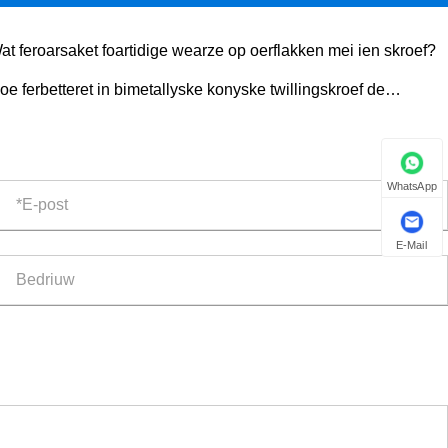
at feroarsaket foartidige wearze op oerflakken mei ien skroef?
oe ferbetteret in bimetallyske konyske twillingskroef de
truderingsprestaasjes?
WhatsApp
E-Mail