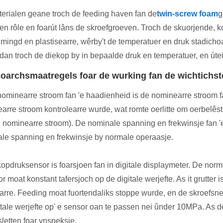
erialen geane troch de feeding haven fan de
twin-screw foam
g
len rôle en foarút lâns de skroefgroeven. Troch de skuorjende, 
r mingd en plastisearre, wêrby't de temperatuer en druk stadich
dan troch de diekop by in bepaalde druk en temperatuer, en útei
oarchsmaatregels foar de wurking fan de wichtichst
nominearre stroom fan 'e haadienheid is de nominearre stroom f
arre stroom kontrolearre wurde, wat romte oerlitte om oerbelês
e nominearre stroom). De nominale spanning en frekwinsje fan 
le spanning en frekwinsje by normale operaasje.
kopdruksensor is foarsjoen fan in digitale displaymeter. De no
r moat konstant tafersjoch op de digitale werjefte. As it grutter 
arre. Feeding moat fuortendaliks stoppe wurde, en de skroefs
itale werjefte op' e sensor oan te passen nei ûnder 10MPa. As 
sletten foar ynspeksje.