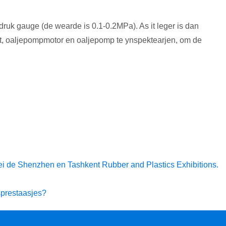
e druk gauge (de wearde is 0.1-0.2MPa). As it leger is dan
it, oaljepompmotor en oaljepomp te ynspektearjen, om de
ei de Shenzhen en Tashkent Rubber and Plastics Exhibitions.
sprestaasjes?