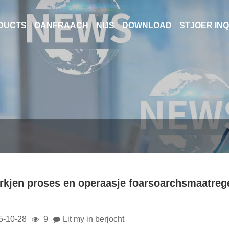
DUCTS
OANFRAACH
NIJS
DOWNLOAD
STJOER INQ
urkjen proses en operaasje foarsoarchsmaatrege
5-10-28
9
Lit my in berjocht