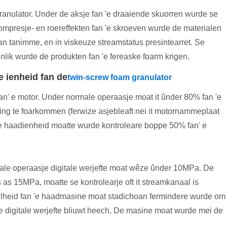
ranulator. Under de aksje fan 'e draaiende skuorren wurde se
kompresje- en roereffekten fan 'e skroeven wurde de materialen
oan tanimme, en in viskeuze streamstatus presintearret. Se
nlik wurde de produkten fan 'e fereaske foarm krigen.
e ienheid fan de
twin-screw foam granulator
an' e motor. Under normale operaasje moat it ûnder 80% fan 'e
ting te foarkommen (ferwize asjebleaft nei it motornammeplaat
'e haadienheid moatte wurde kontroleare boppe 50% fan' e
rmale operaasje digitale werjefte moat wêze ûnder 10MPa. De
is as 15MPa, moatte se kontrolearje oft it streamkanaal is
nelheid fan 'e haadmasine moat stadichoan fermindere wurde om
de digitale werjefte bliuwt heech, De masine moat wurde mei de