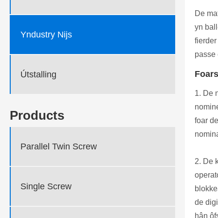
De mat
yn bal
Yndustry Nijs
fierde
passe 
Foars
Útstalling
1. De 
nomine
Products
foar d
nomina
Parallel Twin Screw
2. De 
operato
Single Screw
blokke
de dig
hân ôf