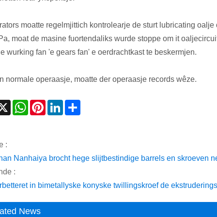
ators moatte regelmjittich kontrolearje de sturt lubricating oalj
a, moat de masine fuortendaliks wurde stoppe om it oaljecircu
e wurking fan 'e gears fan' e oerdrachtkast te beskermjen.
yn normale operaasje, moatte der operaasje records wêze.
acebook
X
WhatsApp
Pinterest
LinkedIn
Share
e :
an Nanhaiya brocht hege slijtbestindige barrels en skroeven n
nde :
rbetteret in bimetallyske konyske twillingskroef de ekstrudering
ated News