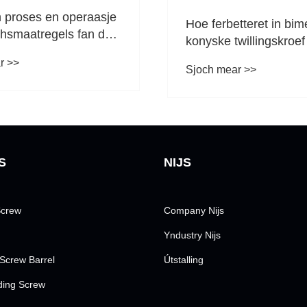
n proses en operaasje
Hoe ferbetteret in bim
chsmaatregels fan de
konyske twillingskroef
screw foam granulator
ekstruderingsprestaas
r >>
Sjoch mear >>
S
NIJS
Screw
Company Nijs
Yndustry Nijs
Screw Barrel
Útstalling
lding Screw