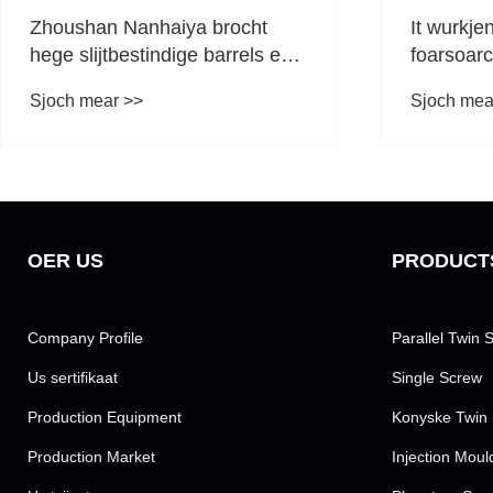
Zhoushan Nanhaiya brocht
It wurkje
hege slijtbestindige barrels en
foarsoar
skroeven nei de Shenzhen en
twilling-
Sjoch mear >>
Sjoch mea
Tashkent Rubber and Plastics
Exhibitions.
OER US
PRODUCT
Company Profile
Parallel Twin 
Us sertifikaat
Single Screw
Production Equipment
Konyske Twin 
Production Market
Injection Mou