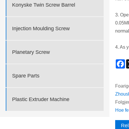
Konyske Twin Screw Barrel
3. Oper
0.05MP
Injection Moulding Screw
normal
4. As 
Planetary Screw
F
Spare Parts
Foarig
Zhoush
Plastic Extruder Machine
Folgje
Hoe fe
Rel